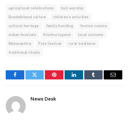
agricultural celebrations
bull worship
Bundelkhand culture
children’s activities
cultural heritage
family bonding
festive cuisine
indian festivals
Krishna legend
local customs
Maharashtra
Pola festival
rural traditions
traditional rituals
Facebook
Twitter
Pinterest
LinkedIn
Tumblr
Email
News Desk