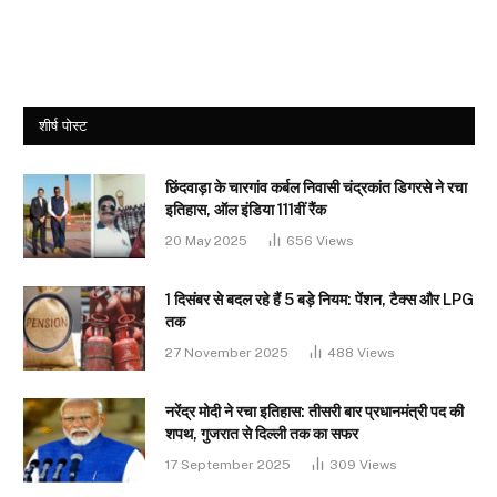
शीर्ष पोस्ट
छिंदवाड़ा के चारगांव कर्बल निवासी चंद्रकांत डिगरसे ने रचा
इतिहास, ऑल इंडिया 111वीं रैंक
20 May 2025
656
Views
1 दिसंबर से बदल रहे हैं 5 बड़े नियम: पेंशन, टैक्स और LPG
तक
27 November 2025
488
Views
नरेंद्र मोदी ने रचा इतिहास: तीसरी बार प्रधानमंत्री पद की
शपथ, गुजरात से दिल्ली तक का सफर
17 September 2025
309
Views