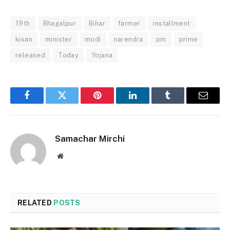
19th
Bhagalpur
Bihar
farmer
installment
kisan
minister
modi
narendra
pm
prime
released
Today
Yojana
Facebook
Twitter
Pinterest
LinkedIn
Tumblr
Email
Samachar Mirchi
Website
RELATED
POSTS