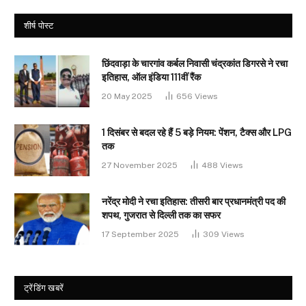
शीर्ष पोस्ट
छिंदवाड़ा के चारगांव कर्बल निवासी चंद्रकांत डिगरसे ने रचा
इतिहास, ऑल इंडिया 111वीं रैंक
20 May 2025
656
Views
1 दिसंबर से बदल रहे हैं 5 बड़े नियम: पेंशन, टैक्स और LPG
तक
27 November 2025
488
Views
नरेंद्र मोदी ने रचा इतिहास: तीसरी बार प्रधानमंत्री पद की
शपथ, गुजरात से दिल्ली तक का सफर
17 September 2025
309
Views
ट्रेंडिंग खबरें