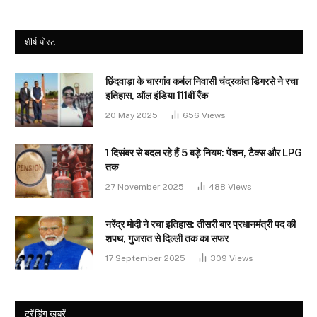
शीर्ष पोस्ट
छिंदवाड़ा के चारगांव कर्बल निवासी चंद्रकांत डिगरसे ने रचा
इतिहास, ऑल इंडिया 111वीं रैंक
20 May 2025
656
Views
1 दिसंबर से बदल रहे हैं 5 बड़े नियम: पेंशन, टैक्स और LPG
तक
27 November 2025
488
Views
नरेंद्र मोदी ने रचा इतिहास: तीसरी बार प्रधानमंत्री पद की
शपथ, गुजरात से दिल्ली तक का सफर
17 September 2025
309
Views
ट्रेंडिंग खबरें