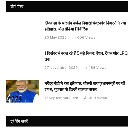
शीर्ष पोस्ट
छिंदवाड़ा के चारगांव कर्बल निवासी चंद्रकांत डिगरसे ने रचा
इतिहास, ऑल इंडिया 111वीं रैंक
20 May 2025
656
Views
1 दिसंबर से बदल रहे हैं 5 बड़े नियम: पेंशन, टैक्स और LPG
तक
27 November 2025
488
Views
नरेंद्र मोदी ने रचा इतिहास: तीसरी बार प्रधानमंत्री पद की
शपथ, गुजरात से दिल्ली तक का सफर
17 September 2025
309
Views
ट्रेंडिंग खबरें