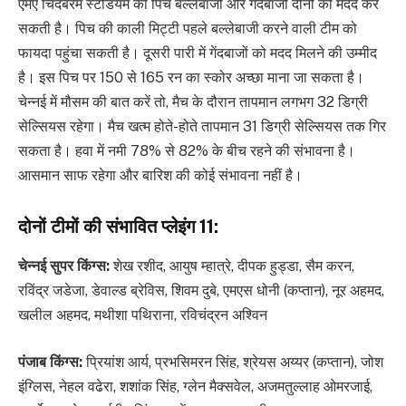
एमए चिदंबरम स्टेडियम की पिच बल्लेबाजों और गेंदबाजों दोनों को मदद कर
सकती है। पिच की काली मिट्टी पहले बल्लेबाजी करने वाली टीम को
फायदा पहुंचा सकती है। दूसरी पारी में गेंदबाजों को मदद मिलने की उम्मीद
है। इस पिच पर 150 से 165 रन का स्कोर अच्छा माना जा सकता है।
चेन्नई में मौसम की बात करें तो, मैच के दौरान तापमान लगभग 32 डिग्री
सेल्सियस रहेगा। मैच खत्म होते-होते तापमान 31 डिग्री सेल्सियस तक गिर
सकता है। हवा में नमी 78% से 82% के बीच रहने की संभावना है।
आसमान साफ रहेगा और बारिश की कोई संभावना नहीं है।
दोनों टीमों की संभावित प्लेइंग 11:
चेन्नई सुपर किंग्स:
शेख रशीद, आयुष म्हात्रे, दीपक हुड्डा, सैम करन,
रविंद्र जडेजा, डेवाल्ड ब्रेविस, शिवम दुबे, एमएस धोनी (कप्तान), नूर अहमद,
खलील अहमद, मथीशा पथिराना, रविचंद्रन अश्विन
पंजाब किंग्स:
प्रियांश आर्य, प्रभसिमरन सिंह, श्रेयस अय्यर (कप्तान), जोश
इंग्लिस, नेहल वढेरा, शशांक सिंह, ग्लेन मैक्सवेल, अजमतुल्लाह ओमरजाई,