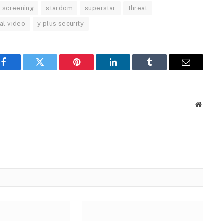
l screening
stardom
superstar
threat
ral video
y plus security
Facebook
Twitter
Pinterest
LinkedIn
Tumblr
Email
Websit