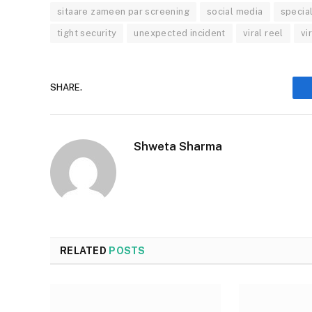
sitaare zameen par screening
social media
specia
tight security
unexpected incident
viral reel
vi
SHARE.
Shweta Sharma
RELATED
POSTS