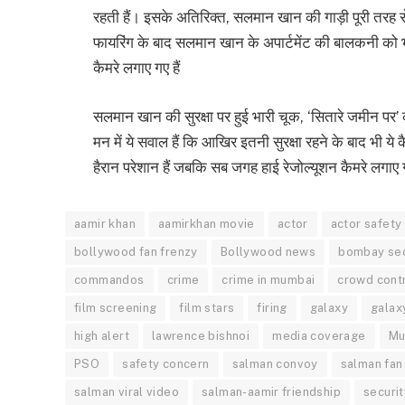
रहती हैं। इसके अतिरिक्त, सलमान खान की गाड़ी पूरी तरह से 
फायरिंग के बाद सलमान खान के अपार्टमेंट की बालकनी को भी ब
कैमरे लगाए गए हैं
सलमान खान की सुरक्षा पर हुई भारी चूक, ‘सितारे जमीन पर’ 
मन में ये सवाल हैं कि आखिर इतनी सुरक्षा रहने के बाद भी य
हैरान परेशान हैं जबकि सब जगह हाई रेजोल्यूशन कैमरे लगाए ग
aamir khan
aamirkhan movie
actor
actor safety
bollywood fan frenzy
Bollywood news
bombay sec
commandos
crime
crime in mumbai
crowd cont
film screening
film stars
firing
galaxy
galax
high alert
lawrence bishnoi
media coverage
Mu
PSO
safety concern
salman convoy
salman fan
salman viral video
salman-aamir friendship
securi