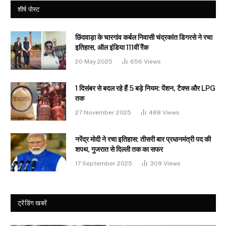
शीर्ष पोस्ट
छिंदवाड़ा के चारगांव कर्बल निवासी चंद्रकांत डिगरसे ने रचा
इतिहास, ऑल इंडिया 111वीं रैंक
20 May 2025
656
Views
1 दिसंबर से बदल रहे हैं 5 बड़े नियम: पेंशन, टैक्स और LPG
तक
27 November 2025
488
Views
नरेंद्र मोदी ने रचा इतिहास: तीसरी बार प्रधानमंत्री पद की
शपथ, गुजरात से दिल्ली तक का सफर
17 September 2025
309
Views
ट्रेंडिंग खबरें