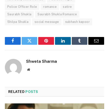
Police Officer Role
romance
satire
Saurabh Shukla
Saurabh Shukla Romance
Shilpa Shukla
social message
subhash kapoor
Facebook
Twitter
Pinterest
LinkedIn
Tumblr
Email
Shweta Sharma
Website
RELATED
POSTS