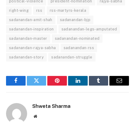
political-violence
president-nomination
rajya-sabha
right-wing
rss
rss-martyrs-kerala
sadanandan-amit-shah
sadanandan-bjp
sadanandan-inspiration
sadanandan-legs-amputated
sadanandan-master
sadanandan-nominated
sadanandan-rajya-sabha
sadanandan-rss
sadanandan-story
sadanandan-struggle
Facebook
Twitter
Pinterest
LinkedIn
Tumblr
Email
Shweta Sharma
Website