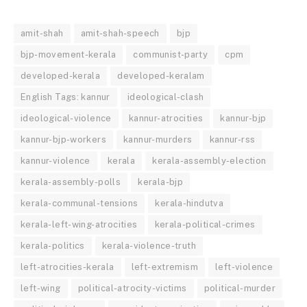
amit-shah
amit-shah-speech
bjp
bjp-movement-kerala
communist-party
cpm
developed-kerala
developed-keralam
English Tags: kannur
ideological-clash
ideological-violence
kannur-atrocities
kannur-bjp
kannur-bjp-workers
kannur-murders
kannur-rss
kannur-violence
kerala
kerala-assembly-election
kerala-assembly-polls
kerala-bjp
kerala-communal-tensions
kerala-hindutva
kerala-left-wing-atrocities
kerala-political-crimes
kerala-politics
kerala-violence-truth
left-atrocities-kerala
left-extremism
left-violence
left-wing
political-atrocity-victims
political-murder