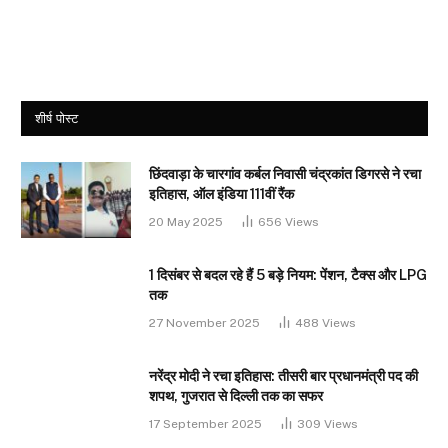
शीर्ष पोस्ट
छिंदवाड़ा के चारगांव कर्बल निवासी चंद्रकांत डिगरसे ने रचा
इतिहास, ऑल इंडिया 111वीं रैंक
20 May 2025
656
Views
1 दिसंबर से बदल रहे हैं 5 बड़े नियम: पेंशन, टैक्स और LPG
तक
27 November 2025
488
Views
नरेंद्र मोदी ने रचा इतिहास: तीसरी बार प्रधानमंत्री पद की
शपथ, गुजरात से दिल्ली तक का सफर
17 September 2025
309
Views