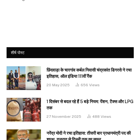
शीर्ष पोस्ट
छिंदवाड़ा के चारगांव कर्बल निवासी चंद्रकांत डिगरसे ने रचा
इतिहास, ऑल इंडिया 111वीं रैंक
20 May 2025
656
Views
1 दिसंबर से बदल रहे हैं 5 बड़े नियम: पेंशन, टैक्स और LPG
तक
27 November 2025
488
Views
नरेंद्र मोदी ने रचा इतिहास: तीसरी बार प्रधानमंत्री पद की
शपथ, गुजरात से दिल्ली तक का सफर