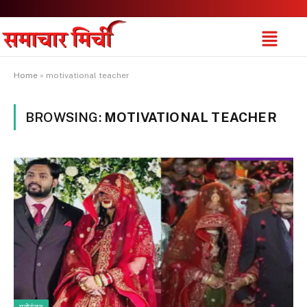
Home
»
motivational teacher
BROWSING:
MOTIVATIONAL TEACHER