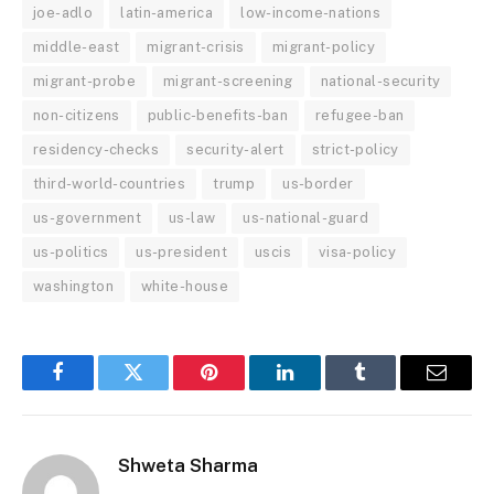
joe-adlo
latin-america
low-income-nations
middle-east
migrant-crisis
migrant-policy
migrant-probe
migrant-screening
national-security
non-citizens
public-benefits-ban
refugee-ban
residency-checks
security-alert
strict-policy
third-world-countries
trump
us-border
us-government
us-law
us-national-guard
us-politics
us-president
uscis
visa-policy
washington
white-house
Facebook
Twitter
Pinterest
LinkedIn
Tumblr
Email
Shweta Sharma