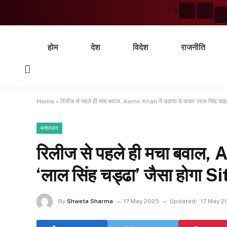
Facebook
Instagram
X-
twit
होम
देश
विदेश
राजनीति
Home
»
रिलीज से पहले ही मचा बवाल, Aamir Khan ने उठाया ये कदम ‘लाल सिंह च
मनोरंजन
रिलीज से पहले ही मचा बवाल,
‘लाल सिंह चड्ढा’ जैसा होग
By
Shweta Sharma
17 May 2025
Updated:
17 May 2