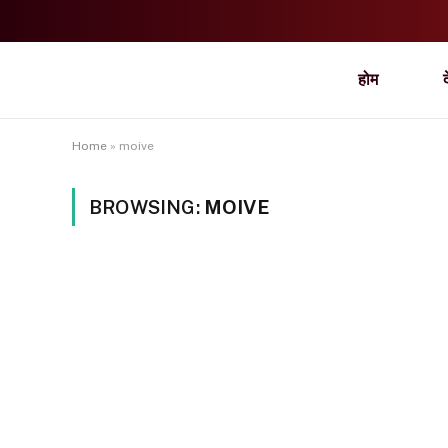
होम
Home
»
moive
BROWSING:
MOIVE