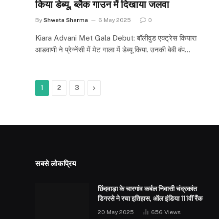
किया डेब्यू, ब्लैक गाउन में दिखाया जलवा
By
Shweta Sharma
6 May 2025
0
Kiara Advani Met Gala Debut: बॉलीवुड एक्ट्रेस कियारा
आडवाणी ने प्रेग्नेंसी में मेट गाला में डेब्यू किया. उनकी बेबी बंप…
Next
1
2
3
सबसे लोकप्रिय
छिंदवाड़ा के चारगांव कर्बल निवासी चंद्रकांत
डिगरसे ने रचा इतिहास, ऑल इंडिया 111वीं रैंक
20 May 2025
656
Views