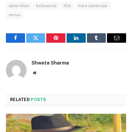
aamir khan
bollywood
film
itare zamen par
moive
Facebook
Twitter
Pinterest
LinkedIn
Tumblr
Email
Shweta Sharma
Website
RELATED
POSTS