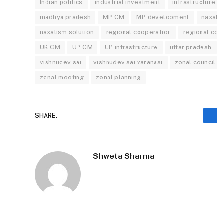
Indian politics
industrial investment
infrastructure
madhya pradesh
MP CM
MP development
naxa
naxalism solution
regional cooperation
regional co
UK CM
UP CM
UP infrastructure
uttar pradesh
vishnudev sai
vishnudev sai varanasi
zonal council
zonal meeting
zonal planning
SHARE.
Shweta Sharma