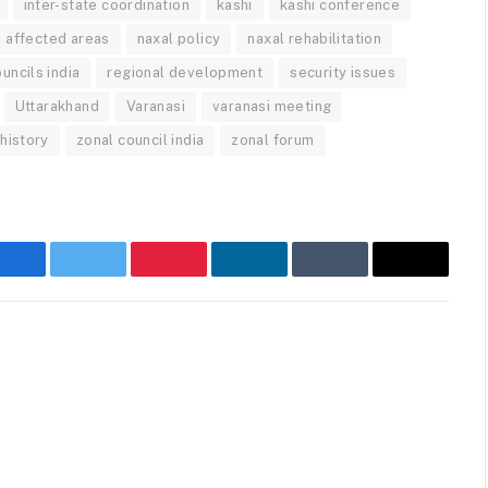
inter-state coordination
kashi
kashi conference
l affected areas
naxal policy
naxal rehabilitation
uncils india
regional development
security issues
Uttarakhand
Varanasi
varanasi meeting
 history
zonal council india
zonal forum
Facebook
Twitter
Pinterest
LinkedIn
Tumblr
Email
Websit