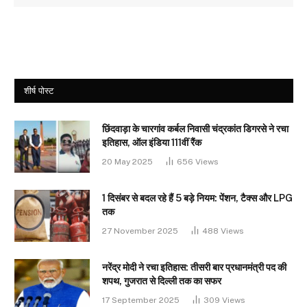
शीर्ष पोस्ट
छिंदवाड़ा के चारगांव कर्बल निवासी चंद्रकांत डिगरसे ने रचा
इतिहास, ऑल इंडिया 111वीं रैंक
20 May 2025
656
Views
1 दिसंबर से बदल रहे हैं 5 बड़े नियम: पेंशन, टैक्स और LPG
तक
27 November 2025
488
Views
नरेंद्र मोदी ने रचा इतिहास: तीसरी बार प्रधानमंत्री पद की
शपथ, गुजरात से दिल्ली तक का सफर
17 September 2025
309
Views