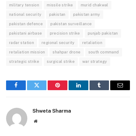
military tension
missile strike
murid chakwal
national security
pakistan
pakistan army
pakistan defence
pakistan surveillance
pakistani airbase
precision strike
punjab pakistan
radar station
regional security
retaliation
retaliation mission
shahpar drone
south command
strategic strike
surgical strike
war strategy
Facebook
Twitter
Pinterest
LinkedIn
Tumblr
Email
Shweta Sharma
Website